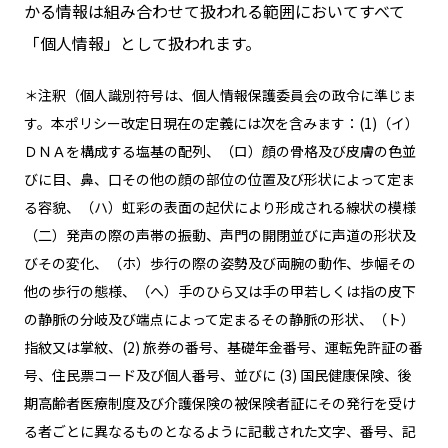
かる情報は組み合わせて扱われる範囲においてすべて
「個人情報」として扱われます。
＊注釈（個人識別符号は、個人情報保護委員会の政令に準じま
す。本ポリシー改定日現在の定義には次を含みます：(1)（イ）
ＤＮＡを構成する塩基の配列、（ロ）顔の骨格及び皮膚の色並
びに目、鼻、口その他の顔の部位の位置及び形状によって定ま
る容貌、（ハ）虹彩の表面の起伏により形成される線状の模様
（二）発声の際の声帯の振動、声門の開閉並びに声道の形状及
びその変化、（ホ）歩行の際の姿勢及び両腕の動作、歩幅その
他の歩行の態様、（へ）手のひら又は手の甲若しくは指の皮下
の静脈の分岐及び端点によって定まるその静脈の形状、（ト）
指紋又は掌紋、(2) 旅券の番号、基礎年金番号、運転免許証の番
号、住民票コード及び個人番号、並びに (3) 国民健康保険、後
期高齢者医療制度及び介護保険の被保険者証にその発行を受け
る者ごとに異なるものとなるように記載された文字、番号、記